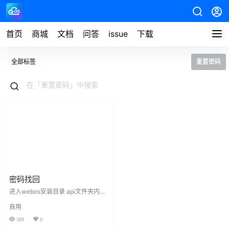
首页
商城
文档
问答
issue
下载
全部标签
重置密码
密码找回
进入webos安装目录 api文件夹内
找到 start_config.json 配置文件 有
自用
个resetPwd改成123456,就是管理
员改密成123456的意思 重启webos
385
0
生效 注意格式 不要搞错了