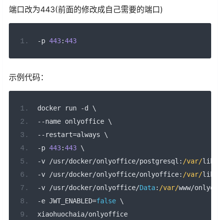
端口改为443(前面的修改成自己需要的端口)
-
p 
443
:
443
示例代码：
docker run 
-
d \
--
name onlyoffice \
--
restart
=
always \
-
p 
443
:
443
 \
-
v 
/
usr
/
docker
/
onlyoffice
/
postgresql
:
/var/
lib
/
-
v 
/
usr
/
docker
/
onlyoffice
/
onlyoffice
:
/var/
lib
/
-
v 
/
usr
/
docker
/
onlyoffice
/
Data
:
/var/
www
/
onlyof
-
e JWT_ENABLED
=
false
 \
xiaohuochaia
/
onlyoffice