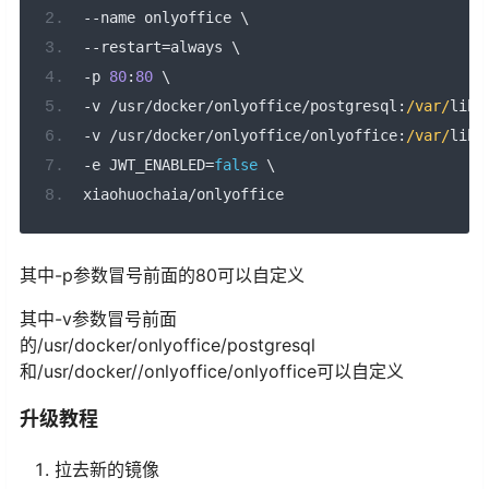
--
name onlyoffice \
--
restart
=
always \
-
p 
80
:
80
 \
-
v 
/
usr
/
docker
/
onlyoffice
/
postgresql
:
/var/
lib
/
-
v 
/
usr
/
docker
/
onlyoffice
/
onlyoffice
:
/var/
lib
/
-
e JWT_ENABLED
=
false
 \
xiaohuochaia
/
onlyoffice
其中-p参数冒号前面的80可以自定义
其中-v参数冒号前面
的/usr/docker/onlyoffice/postgresql
和/usr/docker//onlyoffice/onlyoffice可以自定义
升级教程
拉去新的镜像