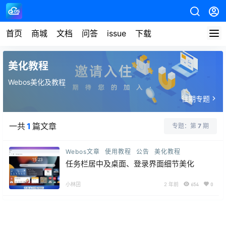
首页
商城
文档
问答
issue
下载
美化教程
Webos美化及教程
往期专题
一共
1
篇文章
专题：第
7
期
Webos文章
使用教程
公告
美化教程
任务栏居中及桌面、登录界面细节美化
小林囝
2 年前
654
0