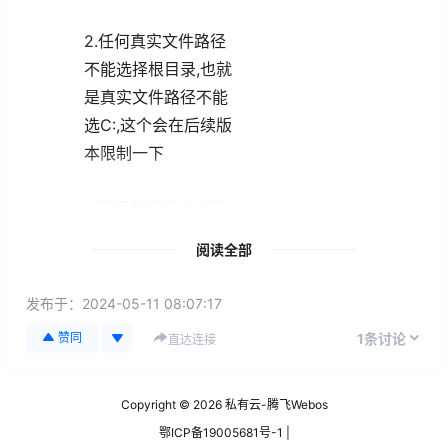
2.任何真实文件路径
不能选择根目录,也就
是真实文件路径不能
选C:,这个会在后续版
本限制一下
3.路径和真实文件路
径不能相同,或者相互
阅读全部
存在包含关系,所以需
要选C:/a和C:/b这种
发布于：
2024-05-11 08:07:17
无任何关系的目录C:/
1
赞同
条讨论
直达连接
a/b和C:/a这也是不允
许的,会在后续版本进
行限制一下
Copyright © 2026
私有云-腾飞Webos
鄂ICP备19005681号-1 |