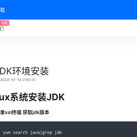
载
榜单
们
JDK环境安装
24-01-14 0:50:10
nux系统安装JDK
录ssl终端 获取jdk版本
yum search java
|
grep jdk