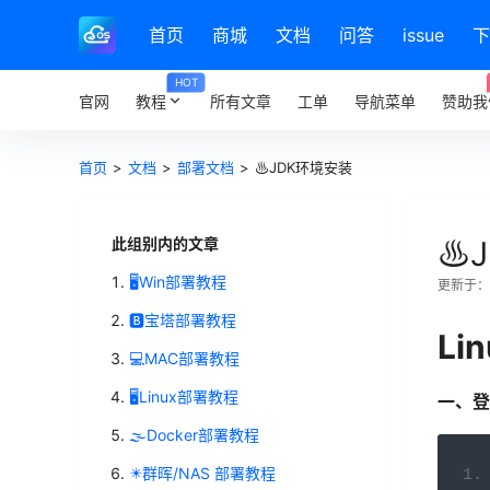
首页
商城
文档
问答
issue
下
HOT
官网
教程
所有文章
工单
导航菜单
赞助我
首页
>
文档
>
部署文档
>
♨️JDK环境安装
此组别内的文章
♨️
🖥️Win部署教程
更新于：20
🅱️宝塔部署教程
Li
💻MAC部署教程
🖥️Linux部署教程
一、登
🌫️Docker部署教程
✴️群晖/NAS 部署教程