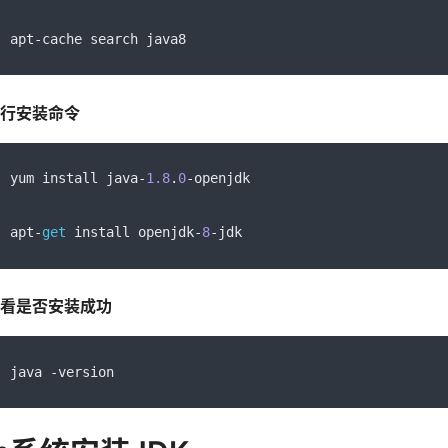
apt
-
cache search java8
行安装命令
yum install java
-
1.8
.
0
-
openjdk
apt
-
get
 install openjdk
-
8
-
jdk
看是否安装成功
java 
-
version