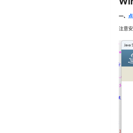
W
一、
点
注意安