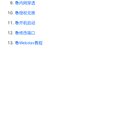
📚内网穿透
📚授权兑换
📚开机启动
📚修改端口
📚Webdav教程
📚自定义数据库
📚申请小程序
需要支持？
如果通过文档没办法解决您的问题，请提交工单获取我们的
支持！
提交工单