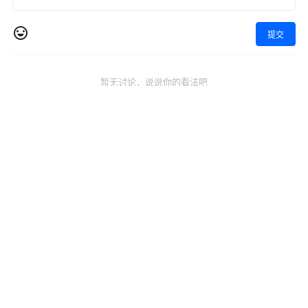
提交
暂无讨论，说说你的看法吧
此组别内的文章
📚空间不足
📚重启电脑无法启动
📚升级失败
📚密码找回
📚视频无法播放
需要支持？