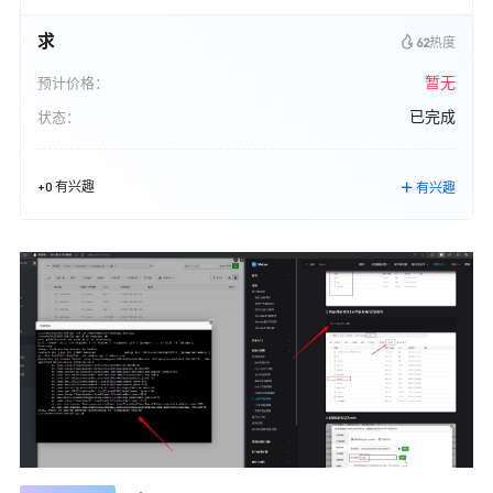
求
62
热度
暂无
预计价格：
已完成
状态：
+0 有兴趣
有兴趣