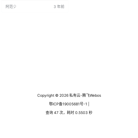
放 轻松分享。 高效协作，细粒度权
阿范🎈
3 年前
限管控全平台客户端覆盖，随时随
地访问。 功能展示: Webos 视频桌
面 ppt XLSX docx 分享 特点介绍 扩
展功能 Win11般交互式体验完全仿
照win的操作习惯快捷键，…
Copyright © 2026
私有云-腾飞Webos
鄂ICP备19005681号-1 |
查询 47 次，耗时 0.5503 秒