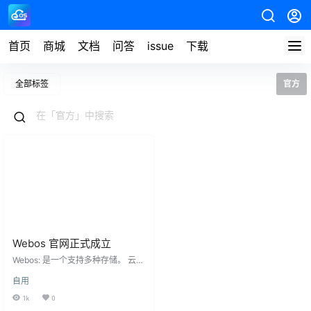
首页
商城
文档
问答
issue
下载
全部标签
官方
Webos 官网正式成立
Webos: 是一个支持多种存储。 云端
存储&协同办公新体验 如Windows1
自用
1体验的私有云盘/企业网盘。 完全
支持私有化部署，存储安全可控 数
1k
0
百种文件格式在线预览、编辑和播