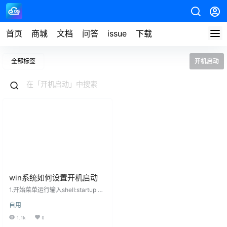
首页
商城
文档
问答
issue
下载
全部标签
开机启动
win系统如何设置开机启动
1.开始菜单运行输入shell:startup 右
键开始菜单 2.将Webos目录内的aut
自用
o-restart.bat复制到此目录(如果一
台电脑部署多个webos,可以改名一
1.1k
0
下) 目录一般是在 D:\webos\api\roo