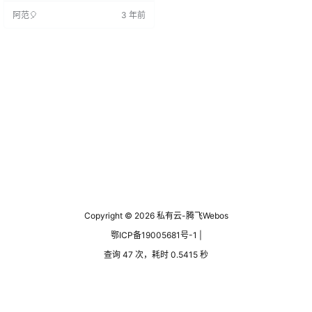
tPath 将 auto-restart.bat 复制到此
阿范🎈
3 年前
目录
Copyright © 2026
私有云-腾飞Webos
鄂ICP备19005681号-1 |
查询 47 次，耗时 0.5415 秒