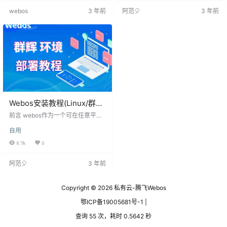
pps)命令docker run -itd --name w
用高限权执行容器打上勾，再进行
webos
3 年前
阿范🎈
3 年前
ebos -p 8089:8088 -v /data/webo
数据库切换即可。 原创: @小火柴阿
s/rootPath:/webos/api/…
Webos安装教程(Linux/群晖
（NAS版)
前言 webos作为一个可在任意平台
使用的私有化项目，NAS部署是必
自用
不可少的，本教程适用于群辉
（黑、白），威联通，TureNAS、li
8.7k
0
nux服务器及软路由等，请灵活运
用。 安装前准备 一台Linux服务器
阿范🎈
3 年前
（NAS，云服务器，软路由等） 设
备可正常接入网络 群辉篇 （一）群
辉docker套件安装 打开你群辉DSM
Copyright © 2026
私有云-腾飞Webos
桌面，在套件中心下载docker套件
并安装 （二）webos镜像下载 打开
鄂ICP备19005681号-1 |
docker套…
查询 55 次，耗时 0.5642 秒