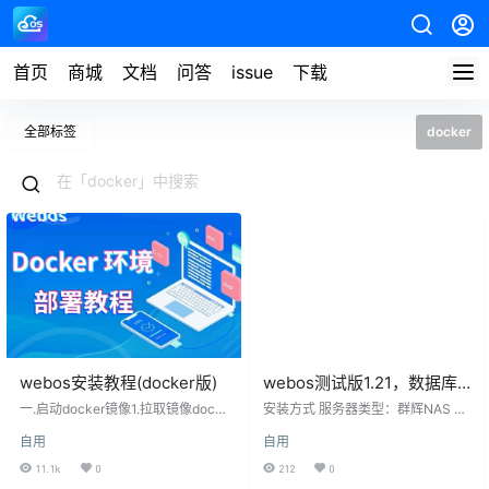
首页
商城
文档
问答
issue
下载
全部标签
docker
webos安装教程(docker版)
webos测试版1.21，数据库
切换问题（需要注意的几
一.启动docker镜像1.拉取镜像dock
安装方式 服务器类型：群辉NAS 安
er pull fs185085781/webos2.首次
点）
装环境：docker webos版本：测试
自用
自用
运行镜像(本次采用8089端口,文件
版1.21 遇到问题 群辉docker安装未
配置持久化地址/data/webos/rootP
开启使用高限权执行容器 在进行数
11.1k
0
212
0
ath,插件持久化地址/data/webos/a
据切换时报错 解决办法 上图中把使