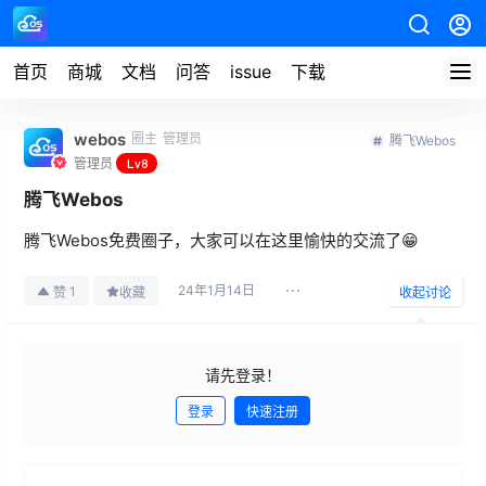
首页
商城
文档
问答
issue
下载
webos
圈主
管理员
腾飞Webos
管理员
Lv8
腾飞Webos
腾飞Webos免费圈子，大家可以在这里愉快的交流了😁
24年1月14日
1
赞
收藏
收起讨论
请先登录！
登录
快速注册
发布