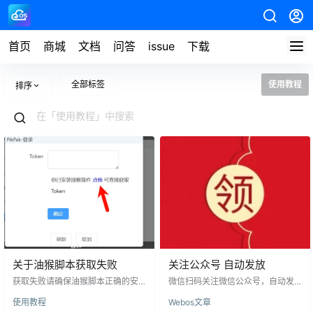
首页
商城
文档
问答
issue
下载
全部标签
使用教程
排序
关于油猴脚本获取失败
关注公众号 自动发放
获取失败请确保油猴脚本正确的安
微信扫码关注微信公众号，自动发
装 webos辅助插件。并且已启用 油
送授权码 次月自动推送最新的授权
使用教程
Webos文章
猴下载地址 安装完成后 挂载磁盘内
码信息。 下方为每月自动发送的授