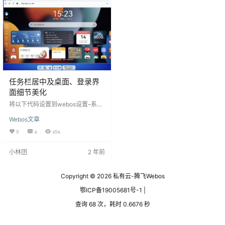
任务栏居中及桌面、登录界
面细节美化
将以下代码设置到webos设置–系统
–全局代码里 <style> /*桌面图标*/ .
Webos文章
desktop>.desktopCont .dskApp
{min-height: 100px;max-height: 1
0
4
654
00px;max-width: 80px;box-sizing:
border-box;background: unset !im
小林囝
2 年前
portant;ju…
Copyright © 2026
私有云-腾飞Webos
鄂ICP备19005681号-1 |
查询 68 次，耗时 0.6676 秒