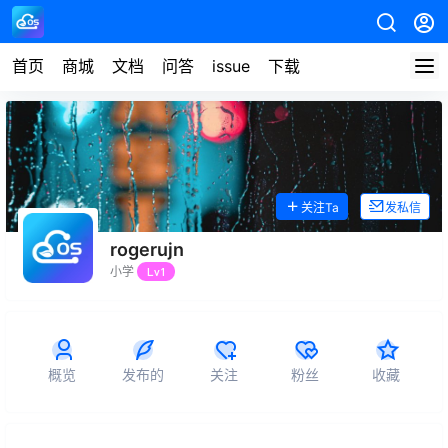
首页
商城
文档
问答
issue
下载
关注Ta
发私信
rogerujn
小学
Lv1
概览
发布的
关注
粉丝
收藏