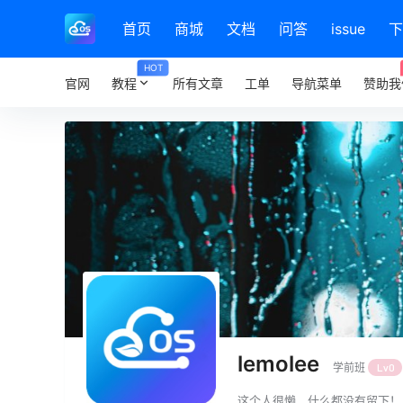
首页
商城
文档
问答
issue
下
HOT
官网
教程
所有文章
工单
导航菜单
赞助我
lemolee
学前班
Lv0
这个人很懒，什么都没有留下！