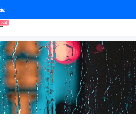
载
榜单
们