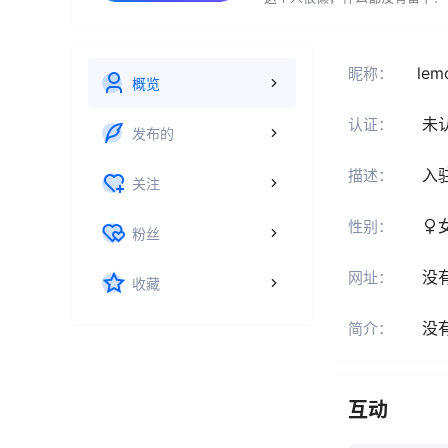
lem
昵称：
概览
未
认证：
发布的
入
描述：
关注
性别：
粉丝
没
网址：
收藏
没
简介：
互动