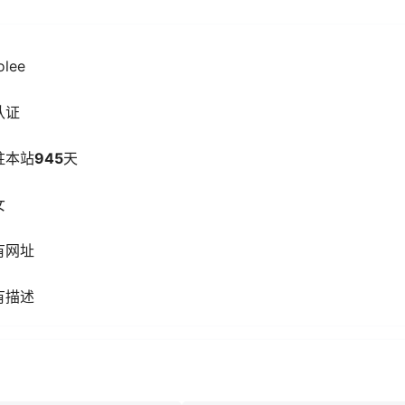
olee
认证
驻本站
945
天
女
有网址
有描述