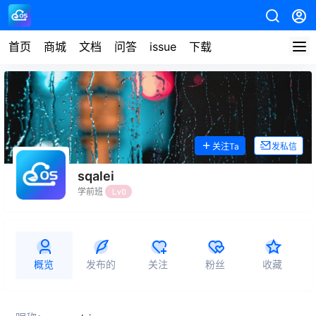
首页
商城
文档
问答
issue
下载
关注Ta
发私信
sqalei
学前班
Lv0
概览
发布的
关注
粉丝
收藏