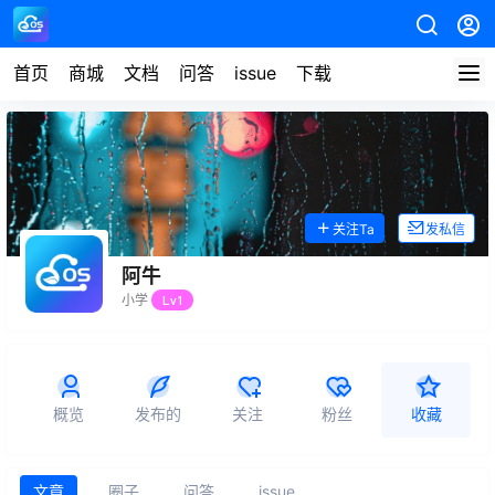
首页
商城
文档
问答
issue
下载
关注Ta
发私信
阿牛
小学
Lv1
概览
发布的
关注
粉丝
收藏
文章
圈子
问答
issue