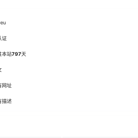
reu
认证
驻本站
797
天
女
有网址
有描述