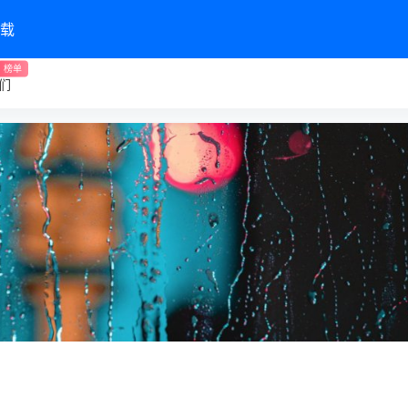
载
榜单
们