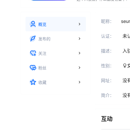
seu
昵称：
概览
未
认证：
发布的
入
描述：
关注
性别：
粉丝
没
网址：
收藏
没
简介：
互动