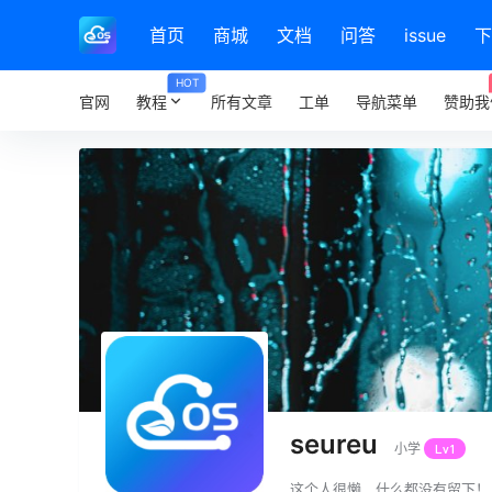
首页
商城
文档
问答
issue
下
HOT
官网
教程
所有文章
工单
导航菜单
赞助我
seureu
小学
Lv1
这个人很懒，什么都没有留下！