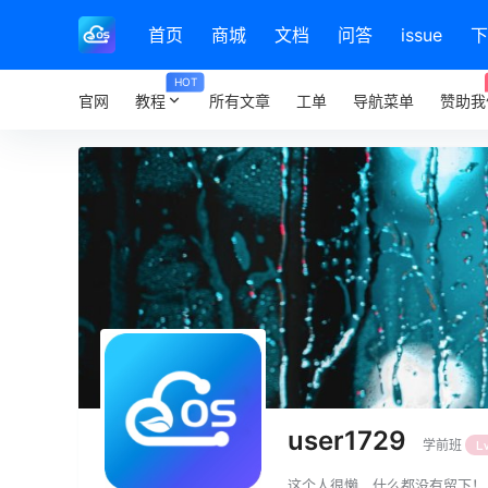
首页
商城
文档
问答
issue
下
HOT
官网
教程
所有文章
工单
导航菜单
赞助我
user1729
学前班
L
这个人很懒，什么都没有留下！