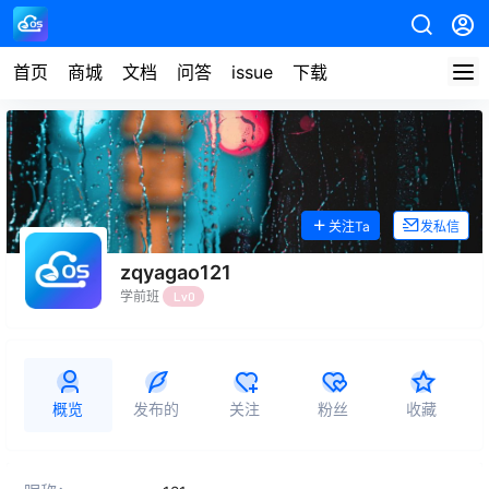
首页
商城
文档
问答
issue
下载
关注Ta
发私信
zqyagao121
学前班
Lv0
概览
发布的
关注
粉丝
收藏