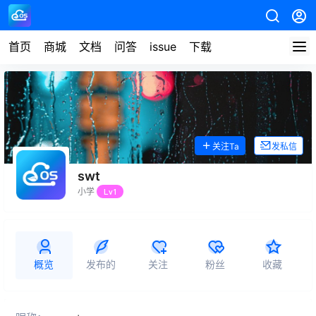
首页
商城
文档
问答
issue
下载
关注Ta
发私信
swt
小学
Lv1
概览
发布的
关注
粉丝
收藏