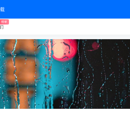
载
榜单
们