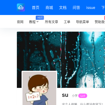
首页
商城
文档
问答
issue
下
HOT
官网
教程
所有文章
工单
导航菜单
赞助我
su
小学
Lv1
这个人很懒，什么都没有留下！