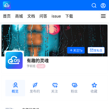
首页
商城
文档
问答
issue
下载
关注Ta
发私信
有趣的灵魂
学前班
Lv0
概览
发布的
关注
粉丝
收藏