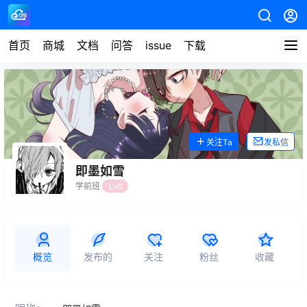
首页
商城
文档
问答
issue
下载
关注Ta
发私信
即墨如雪
学前班
Lv0
概览
发布的
关注
粉丝
收藏