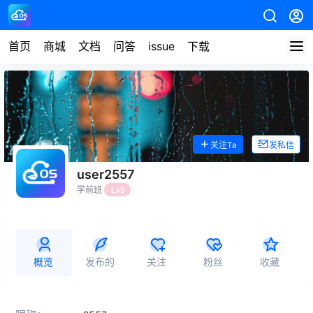
首页
商城
文档
问答
issue
下载
关注Ta
发私信
user2557
学前班
Lv0
概览
发布的
关注
粉丝
收藏