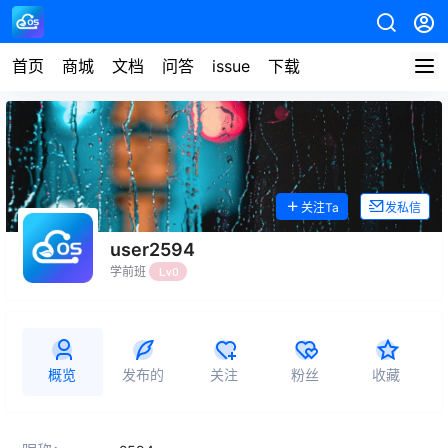
首页
商城
文档
问答
issue
下载
关注Ta
发私信
user2594
学前班
Lv0
概览
发布的
关注
粉丝
收藏