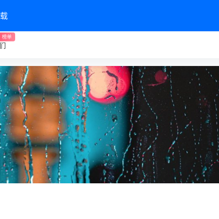
载
榜单
们