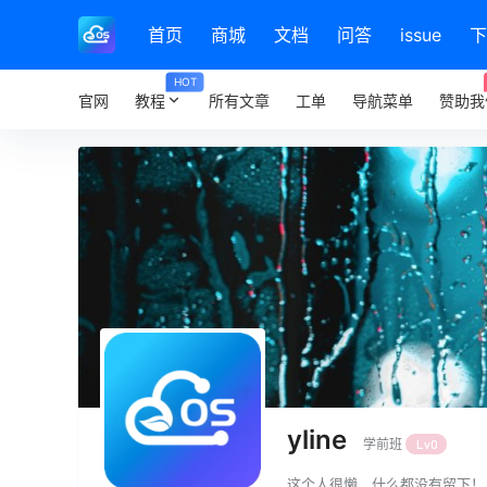
首页
商城
文档
问答
issue
下
HOT
官网
教程
所有文章
工单
导航菜单
赞助我
yline
学前班
Lv0
这个人很懒，什么都没有留下！