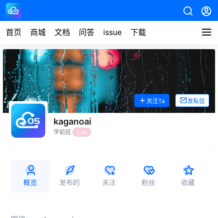
首页
商城
文档
问答
issue
下载
关注Ta
发私信
kaganoai
学前班
Lv0
概览
发布的
关注
粉丝
收藏