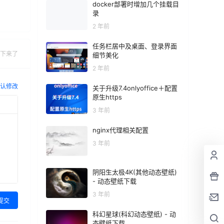
docker部署时增加几个挂载目
录
2 年前
任务栏居中及桌面、登录界面
下来了
细节美化
2 年前
认修改
关于升级7.4onlyoffice＋配置
原生https
3 年前
nginx代理相关配置
3 年前
阴阳生太极4K(其他动态壁纸)
- 动态壁纸下载
3 年前
提交
科幻星球(科幻动态壁纸) - 动
态壁纸下载