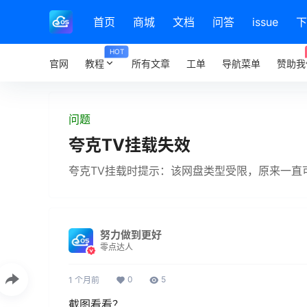
首页
商城
文档
问答
issue
下
HOT
官网
教程
所有文章
工单
导航菜单
赞助我
问题
夸克TV挂载失效
夸克TV挂载时提示：该网盘类型受限，原来一直
努力做到更好
零点达人
0
5
1 个月前
截图看看？