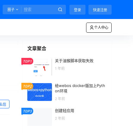
圈子
登录
快速注册
个人中心
文章聚合
关于油猴脚本获取失败
TOP1
1 年前
给webos docker版加上Pyth
TOP2
on环境
2 年前
私信
创建轻应用
TOP3
2 年前