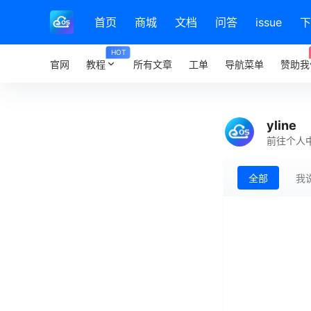
首页
商城
文档
问答
issue
下
HOT
官网
教程
所有文章
工单
导航菜单
赞助我
yline
前往个人
全部
我