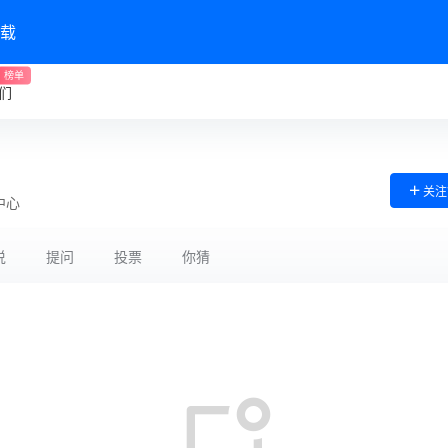
载
榜单
们
关注
中心
说
提问
投票
你猜