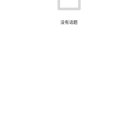
没有话题
打不开了
务器代理速度会提高很多吗？ 突然想到123网盘迁移就是用
完成之后传给自己 ......
破解机制目前已经失效了，下载了好几个版本，百度网盘老
看不到文件无法上传下载