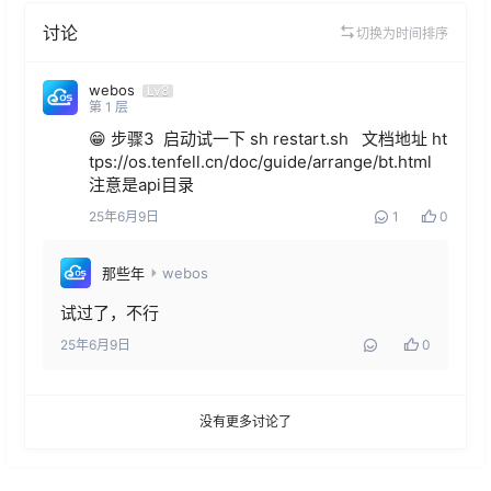
讨论
切换为时间排序
webos
Lv8
第
1
层
😁 步骤3  启动试一下 sh restart.sh   文档地址 ht
tps://os.tenfell.cn/doc/guide/arrange/bt.html 
注意是api目录
25年6月9日
1
0
那些年
webos
试过了，不行
25年6月9日
0
没有更多讨论了