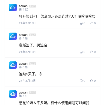
asuan
Lv2
第
4
层
打开签到+1，怎么显示还是连续7天？哈哈哈哈😍
24年3月12日
0
0
asuan
Lv2
第
5
层
我断签了。哭泣😱
24年3月15日
0
0
asuan
Lv2
第
6
层
连续9天了。😍
24年3月18日
0
0
asuan
Lv2
第
7
层
感觉论坛人不多呀。有什么使用问题可以问我