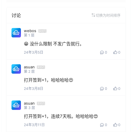
讨论
切换为时间排序
webos
Lv8
第
1
层
😁 没什么限制 不发广告就行。
24年3月5日
0
0
asuan
Lv2
第
2
层
打开签到+1，哈哈哈哈😍
24年3月8日
0
0
asuan
Lv2
第
3
层
打开签到+1，连续7天啦。哈哈哈哈😍
24年3月11日
0
0