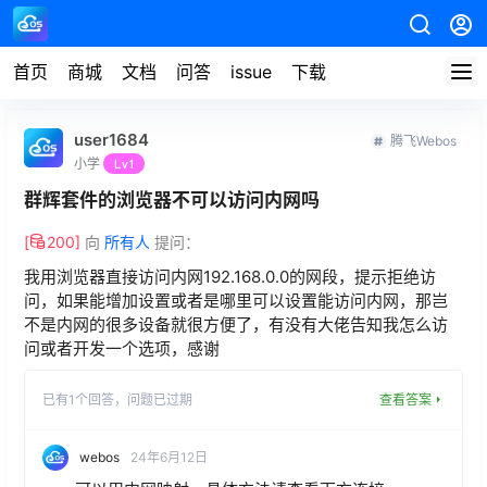
首页
商城
文档
问答
issue
下载
user1684
腾飞Webos
小学
Lv1
群辉套件的浏览器不可以访问内网吗
[
200
]
向
所有人
提问：
我用浏览器直接访问内网192.168.0.0的网段，提示拒绝访
问，如果能增加设置或者是哪里可以设置能访问内网，那岂
不是内网的很多设备就很方便了，有没有大佬告知我怎么访
问或者开发一个选项，感谢
已有
1
个回答，
问题已过期
查看答案
webos
24年6月12日