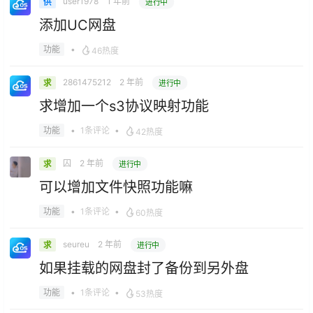
user1978
1 年前
供
进行中
添加UC网盘
•
功能
46热度
2861475212
2 年前
求
进行中
求增加一个s3协议映射功能
•
1条评论
•
功能
42热度
囚
2 年前
求
进行中
可以增加文件快照功能嘛
•
1条评论
•
功能
60热度
seureu
2 年前
求
进行中
如果挂载的网盘封了备份到另外盘
•
1条评论
•
功能
53热度