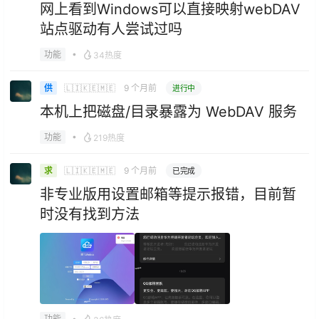
网上看到Windows可以直接映射webDAV
站点驱动有人尝试过吗
•
功能
34热度
🇱🇮🇰🇪🇲🇪
9 个月前
供
进行中
本机上把磁盘/目录暴露为 WebDAV 服务
•
功能
219热度
🇱🇮🇰🇪🇲🇪
9 个月前
求
已完成
非专业版用设置邮箱等提示报错，目前暂
时没有找到方法
•
功能