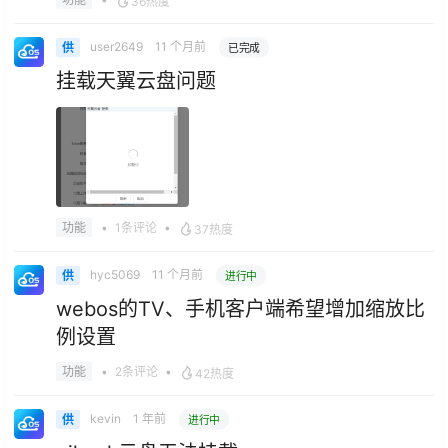
36热度
user2649
11 个月前
供
已完成
挂载天翼云盘问题
•
1条评论
•
功能
37热度
hyc5069
11 个月前
供
进行中
webos的TV、手机客户端希望增加缩放比
例设置
•
2条评论
•
功能
42热度
kevin
1 年前
供
进行中