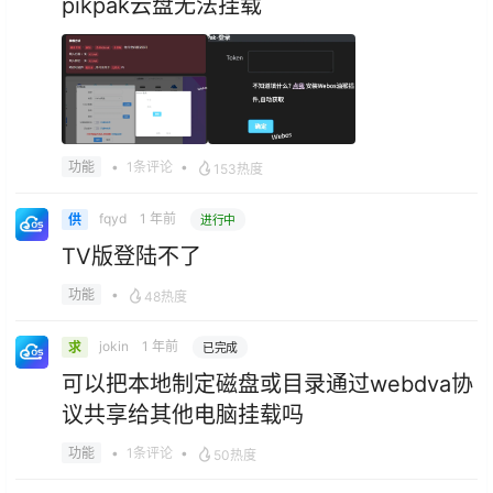
pikpak云盘无法挂载
•
1条评论
•
功能
153热度
fqyd
1 年前
供
进行中
TV版登陆不了
•
功能
48热度
jokin
1 年前
求
已完成
可以把本地制定磁盘或目录通过webdva协
议共享给其他电脑挂载吗
•
1条评论
•
功能
50热度