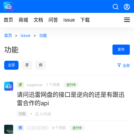
首页
商城
文档
问答
issue
下载
首页
>
issue
>
功能
功能
发布
全部
求
供
全部
kaganoai
7 个月前
求
进行中
请问迅雷网盘的接口是逆向的还是有跟迅
雷合作的api
•
功能
30热度
🇱🇮🇰🇪🇲🇪
9 个月前
供
进行中