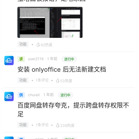
•
功能
62热度
user2119
1 年前
求
进行中
安装 onlyoffice 后无法新建文档
•
1条评论
•
功能
53热度
churail
1 年前
供
进行中
百度网盘转存夸克，提示跨盘转存权限不
足
•
1条评论
•
功能
238热度