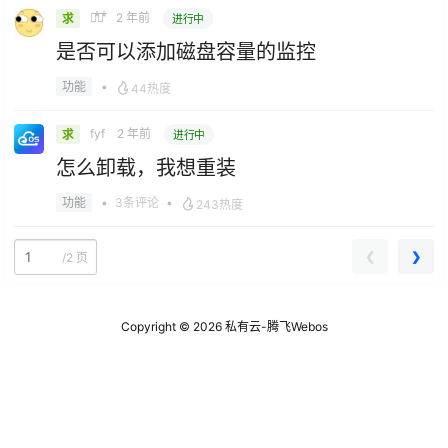
嘿⃰嘿⃰
2 年前
求
进行中
是否可以添加磁盘容量的监控
•
功能
44热度
fyf
2 年前
求
进行中
怎么卸载，我想重装
•
3条评论
•
功能
243热度
❮
❯
/
2 页
功能
请问迅雷网盘的接口是逆向的还是有跟迅雷合作的api
Copyright © 2026
私有云-腾飞Webos
2025-12-30 17:17:36
鄂ICP备19005681号-1 |
查询 64 次，耗时 0.5661 秒
功能
网上看到Windows可以直接映射webDAV站点驱动有人尝
试过吗