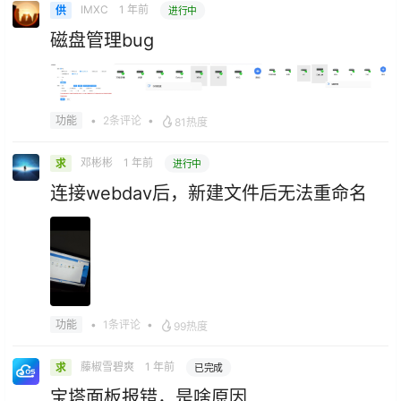
IMXC
1 年前
供
进行中
磁盘管理bug
•
2条评论
•
功能
81热度
邓彬彬
1 年前
求
进行中
连接webdav后，新建文件后无法重命名
•
1条评论
•
功能
99热度
藤椒雪碧爽
1 年前
求
已完成
宝塔面板报错，是啥原因