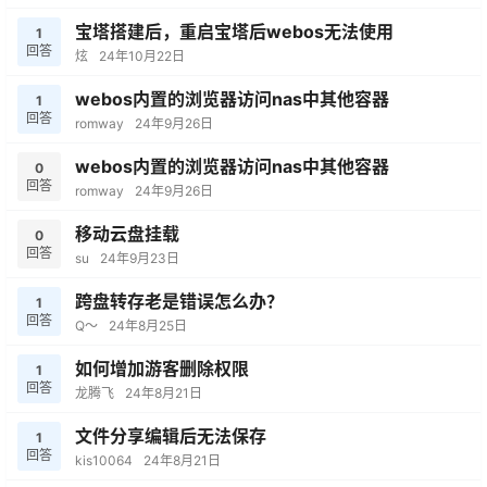
宝塔搭建后，重启宝塔后webos无法使用
1
回答
炫
24年10月22日
webos内置的浏览器访问nas中其他容器
1
回答
romway
24年9月26日
webos内置的浏览器访问nas中其他容器
0
回答
romway
24年9月26日
移动云盘挂载
0
回答
su
24年9月23日
跨盘转存老是错误怎么办？
1
回答
Q～
24年8月25日
如何增加游客删除权限
1
回答
龙腾飞
24年8月21日
文件分享编辑后无法保存
1
回答
kis10064
24年8月21日