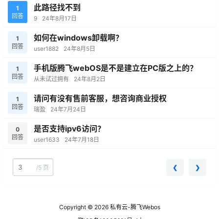
此路径找不到
1
回答
9
24年8月17日
如何在windows卸载啊？
1
回答
user1882
24年8月5日
手机版腾飞webOS是不是建立在PC版之上的？
1
回答
从未试过拥有
24年8月2日
请问有没有售前客服，想咨询商业授权
1
回答
瑞盈
24年7月24日
是否支持ipv6访问？
0
回答
user1633
24年7月18日
❮
❯
/
5 页
腾飞Webos
Copyright © 2026
私有云-腾飞Webos
客户机没有外网，想用webos里的浏览器