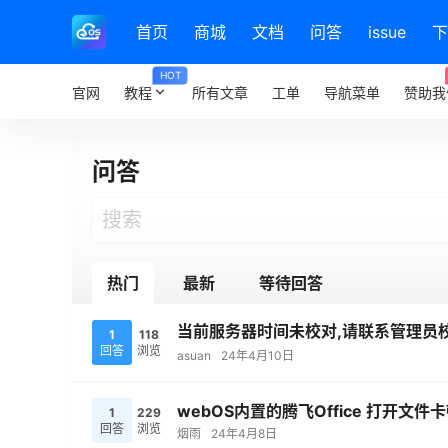
首页
商城
文档
问答
issue
下
HOT
官网
教程
所有文章
工单
导航菜单
赞助我
问答
热门
最新
等待回答
当前服务器时间未校对,请联系管理员
1
118
回答
浏览
asuan
24年4月10日
webOS内置的腾飞Office 打开文件
1
229
回答
浏览
烟雨
24年4月8日