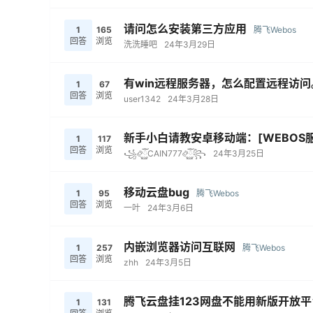
请问怎么安装第三方应用
1
165
腾飞Webos
回答
浏览
洗洗睡吧
24年3月29日
有win远程服务器，怎么配置远程访问
1
67
回答
浏览
user1342
24年3月28日
新手小白请教安卓移动端：[WEBOS服务
1
117
回答
浏览
꧁࿂ོོ࿆CAIN777࿂ོོ࿆꧂
24年3月25日
移动云盘bug
1
95
腾飞Webos
回答
浏览
一叶
24年3月6日
内嵌浏览器访问互联网
1
257
腾飞Webos
回答
浏览
zhh
24年3月5日
腾飞云盘挂123网盘不能用新版开放
1
131