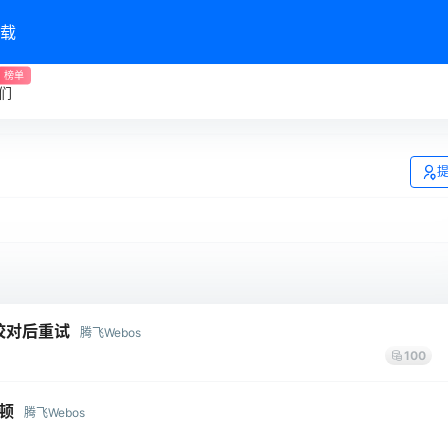
载
榜单
们
校对后重试
腾飞Webos
100
卡顿
腾飞Webos