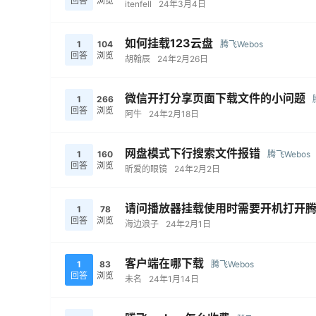
回答
浏览
itenfell
24年3月4日
如何挂载123云盘
1
104
腾飞Webos
回答
浏览
胡翰辰
24年2月26日
微信开打分享页面下载文件的小问题
1
266
回答
浏览
阿牛
24年2月18日
网盘模式下行搜索文件报错
1
160
腾飞Webos
回答
浏览
昕爱的眼镜
24年2月2日
请问播放器挂载使用时需要开机打开腾飞
1
78
回答
浏览
海边浪子
24年2月1日
客户端在哪下载
1
83
腾飞Webos
回答
浏览
未名
24年1月14日