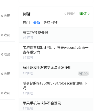
问答
PREV
NEXT
0
收藏
热门
最新
等待回答
夸克TV挂载失效
0
收藏
1
个回答
宝塔设置SSL证书后，登录webos后页面一
直在重定向
0
收藏
1
个回答
解压缩和压缩预览无法正常使用
1
个回答
100
0
收藏
随身记的fs185085781/blossom能更新下
吗
0
收藏
1
个回答
苹果手机端软件不会登录
1
个回答